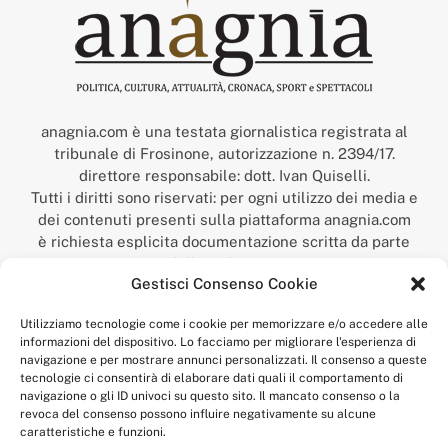
anagnia.com è una testata giornalistica registrata al
tribunale di Frosinone, autorizzazione n. 2394/17.
direttore responsabile: dott. Ivan Quiselli.
Tutti i diritti sono riservati: per ogni utilizzo dei media e
dei contenuti presenti sulla piattaforma anagnia.com
è richiesta esplicita documentazione scritta da parte
della redazione.
Gestisci Consenso Cookie
“Anagnia” è un marchio registrato presso l’Ufficio Italiano
Brevetti e Marchi del Ministero dello Sviluppo
Utilizziamo tecnologie come i cookie per memorizzare e/o accedere alle
Economico,
informazioni del dispositivo. Lo facciamo per migliorare l'esperienza di
num. registrazione: 302017000014044 del 9 febbraio 2017.
navigazione e per mostrare annunci personalizzati. Il consenso a queste
Per contatti:
redazione@anagnia.com
tecnologie ci consentirà di elaborare dati quali il comportamento di
navigazione o gli ID univoci su questo sito. Il mancato consenso o la
revoca del consenso possono influire negativamente su alcune
caratteristiche e funzioni.