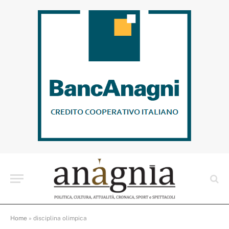
Home
»
disciplina olimpica