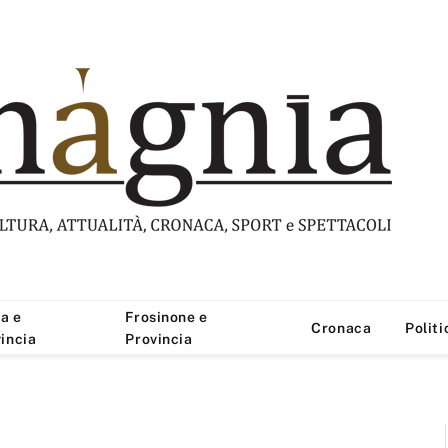
a e
Frosinone e
Cronaca
Politi
incia
Provincia