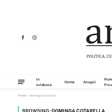
Facebook
Instagram
In
Rom
Home
Anagni
evidenza
Prov
Home
»
Dominga Cotarella
BROWSING:
DOMINGA COTARELLA