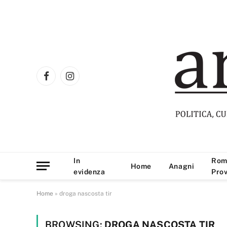
Facebook
Instagram
In
Rom
Home
Anagni
evidenza
Prov
Home
»
droga nascosta tir
BROWSING:
DROGA NASCOSTA TIR