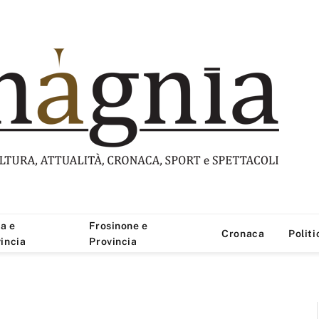
a e
Frosinone e
Cronaca
Politi
incia
Provincia