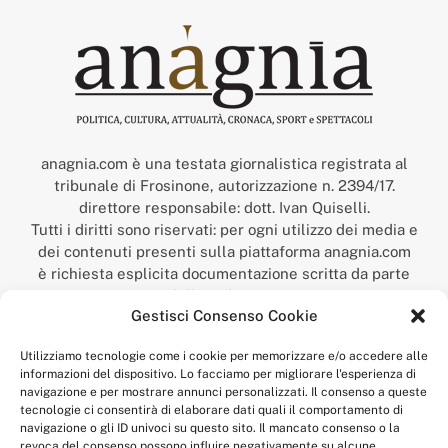
anagnia.com è una testata giornalistica registrata al
tribunale di Frosinone, autorizzazione n. 2394/17.
direttore responsabile: dott. Ivan Quiselli.
Tutti i diritti sono riservati: per ogni utilizzo dei media e
dei contenuti presenti sulla piattaforma anagnia.com
è richiesta esplicita documentazione scritta da parte
della redazione.
Gestisci Consenso Cookie
“Anagnia” è un marchio registrato presso l’Ufficio Italiano
Brevetti e Marchi del Ministero dello Sviluppo
Utilizziamo tecnologie come i cookie per memorizzare e/o accedere alle
Economico,
informazioni del dispositivo. Lo facciamo per migliorare l'esperienza di
num. registrazione: 302017000014044 del 9 febbraio 2017.
navigazione e per mostrare annunci personalizzati. Il consenso a queste
Per contatti:
redazione@anagnia.com
tecnologie ci consentirà di elaborare dati quali il comportamento di
navigazione o gli ID univoci su questo sito. Il mancato consenso o la
revoca del consenso possono influire negativamente su alcune