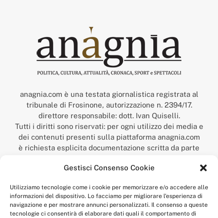
anagnia.com è una testata giornalistica registrata al
tribunale di Frosinone, autorizzazione n. 2394/17.
direttore responsabile: dott. Ivan Quiselli.
Tutti i diritti sono riservati: per ogni utilizzo dei media e
dei contenuti presenti sulla piattaforma anagnia.com
è richiesta esplicita documentazione scritta da parte
della redazione.
Gestisci Consenso Cookie
“Anagnia” è un marchio registrato presso l’Ufficio Italiano
Brevetti e Marchi del Ministero dello Sviluppo
Utilizziamo tecnologie come i cookie per memorizzare e/o accedere alle
Economico,
informazioni del dispositivo. Lo facciamo per migliorare l'esperienza di
num. registrazione: 302017000014044 del 9 febbraio 2017.
navigazione e per mostrare annunci personalizzati. Il consenso a queste
Per contatti:
redazione@anagnia.com
tecnologie ci consentirà di elaborare dati quali il comportamento di