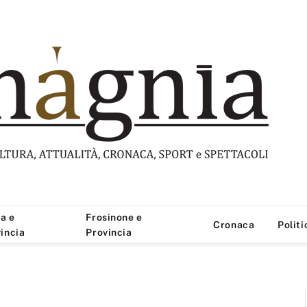
a e
Frosinone e
Cronaca
Politi
incia
Provincia