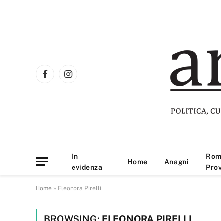
Facebook
Instagram
In
Rom
Home
Anagni
evidenza
Prov
Home
»
Eleonora Pirelli
BROWSING:
ELEONORA PIRELLI