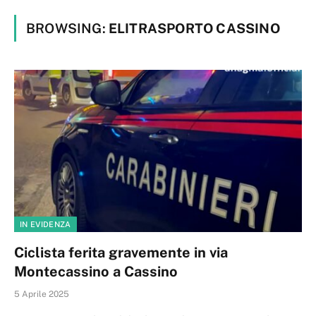
BROWSING:
ELITRASPORTO CASSINO
IN EVIDENZA
Ciclista ferita gravemente in via
Montecassino a Cassino
5 Aprile 2025