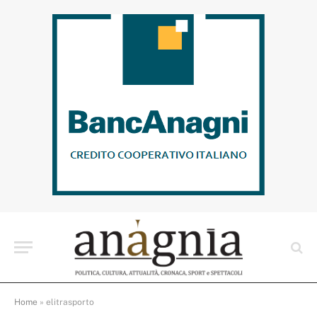
Home
»
elitrasporto