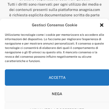
Tutti i diritti sono riservati: per ogni utilizzo dei media e
dei contenuti presenti sulla piattaforma anagnia.com
è richiesta esplicita documentazione scritta da parte
della redazione.
Gestisci Consenso Cookie
“Anagnia” è un marchio registrato presso l’Ufficio Italiano
Brevetti e Marchi del Ministero dello Sviluppo
Utilizziamo tecnologie come i cookie per memorizzare e/o accedere alle
Economico,
informazioni del dispositivo. Lo facciamo per migliorare l'esperienza di
num. registrazione: 302017000014044 del 9 febbraio 2017.
navigazione e per mostrare annunci personalizzati. Il consenso a queste
Per contatti:
redazione@anagnia.com
tecnologie ci consentirà di elaborare dati quali il comportamento di
navigazione o gli ID univoci su questo sito. Il mancato consenso o la
revoca del consenso possono influire negativamente su alcune
caratteristiche e funzioni.
ACCETTA
Facebook
Instagram
NEGA
PRIVACY POLICY
COOKIE POLICY
LINEA EDITORIALE
CODICE ETICO DI CONDOTTA