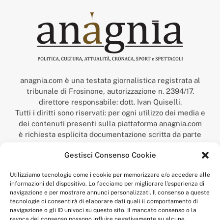
anagnia.com è una testata giornalistica registrata al
tribunale di Frosinone, autorizzazione n. 2394/17.
direttore responsabile: dott. Ivan Quiselli.
Tutti i diritti sono riservati: per ogni utilizzo dei media e
dei contenuti presenti sulla piattaforma anagnia.com
è richiesta esplicita documentazione scritta da parte
della redazione.
Gestisci Consenso Cookie
“Anagnia” è un marchio registrato presso l’Ufficio Italiano
Brevetti e Marchi del Ministero dello Sviluppo
Utilizziamo tecnologie come i cookie per memorizzare e/o accedere alle
Economico,
informazioni del dispositivo. Lo facciamo per migliorare l'esperienza di
num. registrazione: 302017000014044 del 9 febbraio 2017.
navigazione e per mostrare annunci personalizzati. Il consenso a queste
Per contatti:
redazione@anagnia.com
tecnologie ci consentirà di elaborare dati quali il comportamento di
navigazione o gli ID univoci su questo sito. Il mancato consenso o la
revoca del consenso possono influire negativamente su alcune