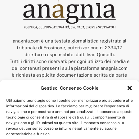
anagnia.com è una testata giornalistica registrata al
tribunale di Frosinone, autorizzazione n. 2394/17.
direttore responsabile: dott. Ivan Quiselli.
Tutti i diritti sono riservati: per ogni utilizzo dei media e
dei contenuti presenti sulla piattaforma anagnia.com
è richiesta esplicita documentazione scritta da parte
della redazione.
Gestisci Consenso Cookie
“Anagnia” è un marchio registrato presso l’Ufficio Italiano
Brevetti e Marchi del Ministero dello Sviluppo
Utilizziamo tecnologie come i cookie per memorizzare e/o accedere alle
Economico,
informazioni del dispositivo. Lo facciamo per migliorare l'esperienza di
num. registrazione: 302017000014044 del 9 febbraio 2017.
navigazione e per mostrare annunci personalizzati. Il consenso a queste
Per contatti:
redazione@anagnia.com
tecnologie ci consentirà di elaborare dati quali il comportamento di
navigazione o gli ID univoci su questo sito. Il mancato consenso o la
revoca del consenso possono influire negativamente su alcune
caratteristiche e funzioni.