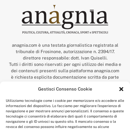
anagnia.com è una testata giornalistica registrata al
tribunale di Frosinone, autorizzazione n. 2394/17.
direttore responsabile: dott. Ivan Quiselli.
Tutti i diritti sono riservati: per ogni utilizzo dei media e
dei contenuti presenti sulla piattaforma anagnia.com
è richiesta esplicita documentazione scritta da parte
della redazione.
Gestisci Consenso Cookie
“Anagnia” è un marchio registrato presso l’Ufficio Italiano
Brevetti e Marchi del Ministero dello Sviluppo
Utilizziamo tecnologie come i cookie per memorizzare e/o accedere alle
Economico,
informazioni del dispositivo. Lo facciamo per migliorare l'esperienza di
num. registrazione: 302017000014044 del 9 febbraio 2017.
navigazione e per mostrare annunci personalizzati. Il consenso a queste
Per contatti:
redazione@anagnia.com
tecnologie ci consentirà di elaborare dati quali il comportamento di
navigazione o gli ID univoci su questo sito. Il mancato consenso o la
revoca del consenso possono influire negativamente su alcune