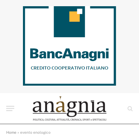
Home
»
evento enologico