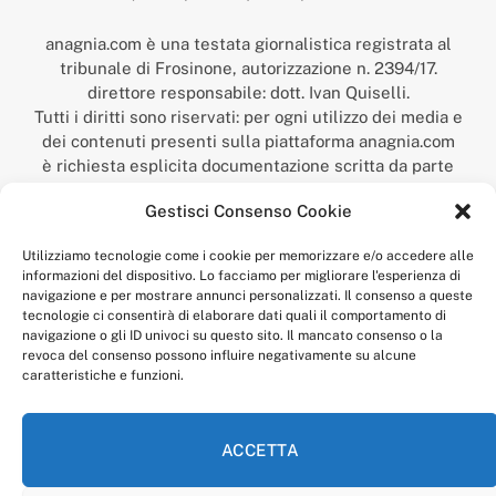
anagnia.com è una testata giornalistica registrata al
tribunale di Frosinone, autorizzazione n. 2394/17.
direttore responsabile: dott. Ivan Quiselli.
Tutti i diritti sono riservati: per ogni utilizzo dei media e
dei contenuti presenti sulla piattaforma anagnia.com
è richiesta esplicita documentazione scritta da parte
della redazione.
Gestisci Consenso Cookie
“Anagnia” è un marchio registrato presso l’Ufficio Italiano
Brevetti e Marchi del Ministero dello Sviluppo
Utilizziamo tecnologie come i cookie per memorizzare e/o accedere alle
Economico,
informazioni del dispositivo. Lo facciamo per migliorare l'esperienza di
num. registrazione: 302017000014044 del 9 febbraio 2017.
navigazione e per mostrare annunci personalizzati. Il consenso a queste
Per contatti:
redazione@anagnia.com
tecnologie ci consentirà di elaborare dati quali il comportamento di
navigazione o gli ID univoci su questo sito. Il mancato consenso o la
revoca del consenso possono influire negativamente su alcune
caratteristiche e funzioni.
ACCETTA
Facebook
Instagram