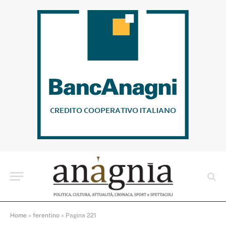
Home
»
ferentino
»
Pagina 221