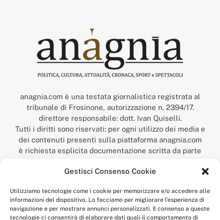
anagnia.com è una testata giornalistica registrata al
tribunale di Frosinone, autorizzazione n. 2394/17.
direttore responsabile: dott. Ivan Quiselli.
Tutti i diritti sono riservati: per ogni utilizzo dei media e
dei contenuti presenti sulla piattaforma anagnia.com
è richiesta esplicita documentazione scritta da parte
della redazione.
Gestisci Consenso Cookie
“Anagnia” è un marchio registrato presso l’Ufficio Italiano
Brevetti e Marchi del Ministero dello Sviluppo
Utilizziamo tecnologie come i cookie per memorizzare e/o accedere alle
Economico,
informazioni del dispositivo. Lo facciamo per migliorare l'esperienza di
num. registrazione: 302017000014044 del 9 febbraio 2017.
navigazione e per mostrare annunci personalizzati. Il consenso a queste
Per contatti:
redazione@anagnia.com
tecnologie ci consentirà di elaborare dati quali il comportamento di