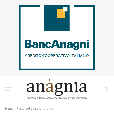
Home
»
Festa del Libro Itinerante