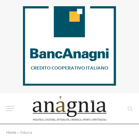
Home
»
fiducia