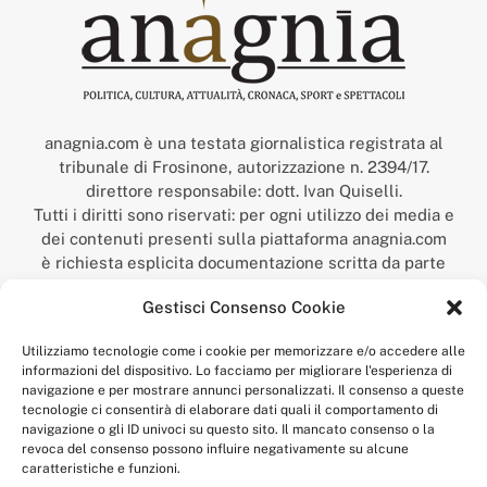
anagnia.com è una testata giornalistica registrata al
tribunale di Frosinone, autorizzazione n. 2394/17.
direttore responsabile: dott. Ivan Quiselli.
Tutti i diritti sono riservati: per ogni utilizzo dei media e
dei contenuti presenti sulla piattaforma anagnia.com
è richiesta esplicita documentazione scritta da parte
della redazione.
Gestisci Consenso Cookie
“Anagnia” è un marchio registrato presso l’Ufficio Italiano
Brevetti e Marchi del Ministero dello Sviluppo
Utilizziamo tecnologie come i cookie per memorizzare e/o accedere alle
Economico,
informazioni del dispositivo. Lo facciamo per migliorare l'esperienza di
num. registrazione: 302017000014044 del 9 febbraio 2017.
navigazione e per mostrare annunci personalizzati. Il consenso a queste
Per contatti:
redazione@anagnia.com
tecnologie ci consentirà di elaborare dati quali il comportamento di
navigazione o gli ID univoci su questo sito. Il mancato consenso o la
revoca del consenso possono influire negativamente su alcune
caratteristiche e funzioni.