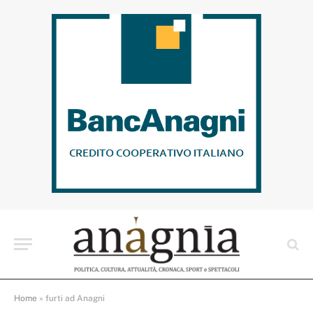
Home
»
furti ad Anagni