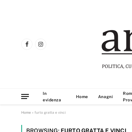
Facebook
Instagram
In
Rom
Home
Anagni
evidenza
Prov
Home
»
furto gratta e vinci
BROWSING:
FURTO GRATTA E VINCI