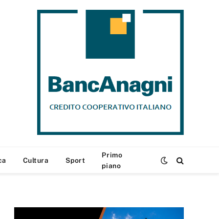
Primo
ca
Cultura
Sport
piano