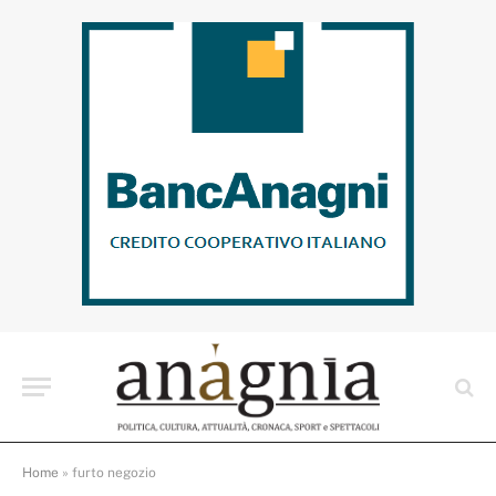
Home
»
furto negozio