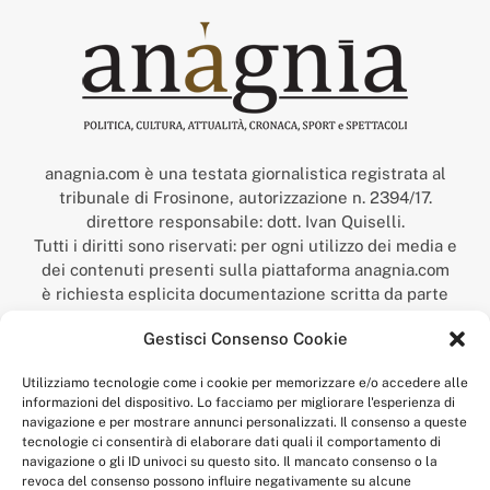
anagnia.com è una testata giornalistica registrata al
tribunale di Frosinone, autorizzazione n. 2394/17.
direttore responsabile: dott. Ivan Quiselli.
Tutti i diritti sono riservati: per ogni utilizzo dei media e
dei contenuti presenti sulla piattaforma anagnia.com
è richiesta esplicita documentazione scritta da parte
della redazione.
Gestisci Consenso Cookie
“Anagnia” è un marchio registrato presso l’Ufficio Italiano
Brevetti e Marchi del Ministero dello Sviluppo
Utilizziamo tecnologie come i cookie per memorizzare e/o accedere alle
Economico,
informazioni del dispositivo. Lo facciamo per migliorare l'esperienza di
num. registrazione: 302017000014044 del 9 febbraio 2017.
navigazione e per mostrare annunci personalizzati. Il consenso a queste
Per contatti:
redazione@anagnia.com
tecnologie ci consentirà di elaborare dati quali il comportamento di
navigazione o gli ID univoci su questo sito. Il mancato consenso o la
revoca del consenso possono influire negativamente su alcune