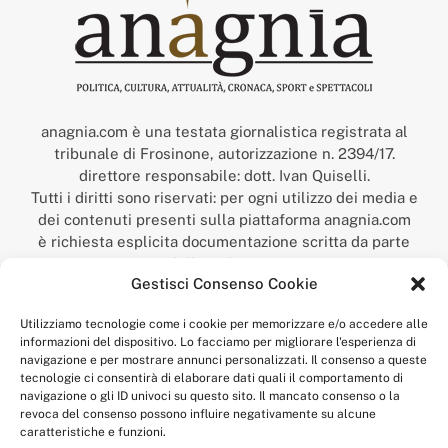
anagnia.com è una testata giornalistica registrata al
tribunale di Frosinone, autorizzazione n. 2394/17.
direttore responsabile: dott. Ivan Quiselli.
Tutti i diritti sono riservati: per ogni utilizzo dei media e
dei contenuti presenti sulla piattaforma anagnia.com
è richiesta esplicita documentazione scritta da parte
della redazione.
Gestisci Consenso Cookie
“Anagnia” è un marchio registrato presso l’Ufficio Italiano
Brevetti e Marchi del Ministero dello Sviluppo
Utilizziamo tecnologie come i cookie per memorizzare e/o accedere alle
Economico,
informazioni del dispositivo. Lo facciamo per migliorare l'esperienza di
num. registrazione: 302017000014044 del 9 febbraio 2017.
navigazione e per mostrare annunci personalizzati. Il consenso a queste
Per contatti:
redazione@anagnia.com
tecnologie ci consentirà di elaborare dati quali il comportamento di
navigazione o gli ID univoci su questo sito. Il mancato consenso o la
revoca del consenso possono influire negativamente su alcune
caratteristiche e funzioni.