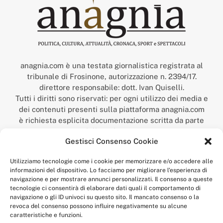
anagnia.com è una testata giornalistica registrata al
tribunale di Frosinone, autorizzazione n. 2394/17.
direttore responsabile: dott. Ivan Quiselli.
Tutti i diritti sono riservati: per ogni utilizzo dei media e
dei contenuti presenti sulla piattaforma anagnia.com
è richiesta esplicita documentazione scritta da parte
della redazione.
Gestisci Consenso Cookie
“Anagnia” è un marchio registrato presso l’Ufficio Italiano
Brevetti e Marchi del Ministero dello Sviluppo
Utilizziamo tecnologie come i cookie per memorizzare e/o accedere alle
Economico,
informazioni del dispositivo. Lo facciamo per migliorare l'esperienza di
num. registrazione: 302017000014044 del 9 febbraio 2017.
navigazione e per mostrare annunci personalizzati. Il consenso a queste
Per contatti:
redazione@anagnia.com
tecnologie ci consentirà di elaborare dati quali il comportamento di
navigazione o gli ID univoci su questo sito. Il mancato consenso o la
revoca del consenso possono influire negativamente su alcune
caratteristiche e funzioni.