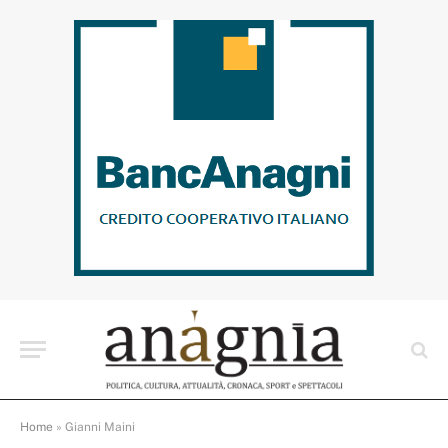
Home
»
Gianni Maini