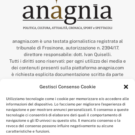
anagnia.com è una testata giornalistica registrata al
tribunale di Frosinone, autorizzazione n. 2394/17.
direttore responsabile: dott. Ivan Quiselli.
Tutti i diritti sono riservati: per ogni utilizzo dei media e
dei contenuti presenti sulla piattaforma anagnia.com
è richiesta esplicita documentazione scritta da parte
della redazione.
Gestisci Consenso Cookie
“Anagnia” è un marchio registrato presso l’Ufficio Italiano
Brevetti e Marchi del Ministero dello Sviluppo
Utilizziamo tecnologie come i cookie per memorizzare e/o accedere alle
Economico,
informazioni del dispositivo. Lo facciamo per migliorare l'esperienza di
num. registrazione: 302017000014044 del 9 febbraio 2017.
navigazione e per mostrare annunci personalizzati. Il consenso a queste
Per contatti:
redazione@anagnia.com
tecnologie ci consentirà di elaborare dati quali il comportamento di
navigazione o gli ID univoci su questo sito. Il mancato consenso o la
revoca del consenso possono influire negativamente su alcune
caratteristiche e funzioni.