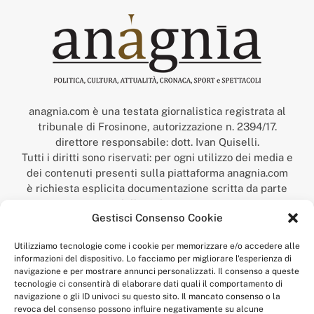
anagnia.com è una testata giornalistica registrata al
tribunale di Frosinone, autorizzazione n. 2394/17.
direttore responsabile: dott. Ivan Quiselli.
Tutti i diritti sono riservati: per ogni utilizzo dei media e
dei contenuti presenti sulla piattaforma anagnia.com
è richiesta esplicita documentazione scritta da parte
della redazione.
Gestisci Consenso Cookie
“Anagnia” è un marchio registrato presso l’Ufficio Italiano
Brevetti e Marchi del Ministero dello Sviluppo
Utilizziamo tecnologie come i cookie per memorizzare e/o accedere alle
Economico,
informazioni del dispositivo. Lo facciamo per migliorare l'esperienza di
num. registrazione: 302017000014044 del 9 febbraio 2017.
navigazione e per mostrare annunci personalizzati. Il consenso a queste
Per contatti:
redazione@anagnia.com
tecnologie ci consentirà di elaborare dati quali il comportamento di
navigazione o gli ID univoci su questo sito. Il mancato consenso o la
revoca del consenso possono influire negativamente su alcune