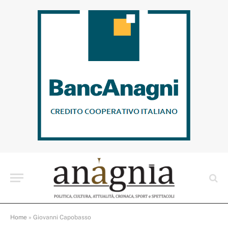
Home
»
Giovanni Capobasso