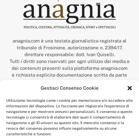
anagnia.com è una testata giornalistica registrata al
tribunale di Frosinone, autorizzazione n. 2394/17.
direttore responsabile: dott. Ivan Quiselli.
Tutti i diritti sono riservati: per ogni utilizzo dei media e
dei contenuti presenti sulla piattaforma anagnia.com
è richiesta esplicita documentazione scritta da parte
della redazione.
Gestisci Consenso Cookie
“Anagnia” è un marchio registrato presso l’Ufficio Italiano
Brevetti e Marchi del Ministero dello Sviluppo
Utilizziamo tecnologie come i cookie per memorizzare e/o accedere alle
Economico,
informazioni del dispositivo. Lo facciamo per migliorare l'esperienza di
num. registrazione: 302017000014044 del 9 febbraio 2017.
navigazione e per mostrare annunci personalizzati. Il consenso a queste
Per contatti:
redazione@anagnia.com
tecnologie ci consentirà di elaborare dati quali il comportamento di
navigazione o gli ID univoci su questo sito. Il mancato consenso o la
revoca del consenso possono influire negativamente su alcune
caratteristiche e funzioni.