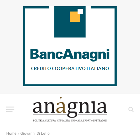
Home
»
Giovanni Di Lelio