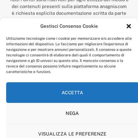
dei contenuti presenti sulla piattaforma anagnia.com
è richiesta esplicita documentazione scritta da parte
della redazione.
Gestisci Consenso Cookie
“Anagnia” è un marchio registrato presso l’Ufficio Italiano
Brevetti e Marchi del Ministero dello Sviluppo
Utilizziamo tecnologie come i cookie per memorizzare e/o accedere alle
Economico,
informazioni del dispositivo. Lo facciamo per migliorare l'esperienza di
num. registrazione: 302017000014044 del 9 febbraio 2017.
navigazione e per mostrare annunci personalizzati. Il consenso a queste
Per contatti:
redazione@anagnia.com
tecnologie ci consentirà di elaborare dati quali il comportamento di
navigazione o gli ID univoci su questo sito. Il mancato consenso o la
revoca del consenso possono influire negativamente su alcune
caratteristiche e funzioni.
ACCETTA
Facebook
Instagram
NEGA
PRIVACY POLICY
COOKIE POLICY
LINEA EDITORIALE
CODICE ETICO DI CONDOTTA
VISUALIZZA LE PREFERENZE