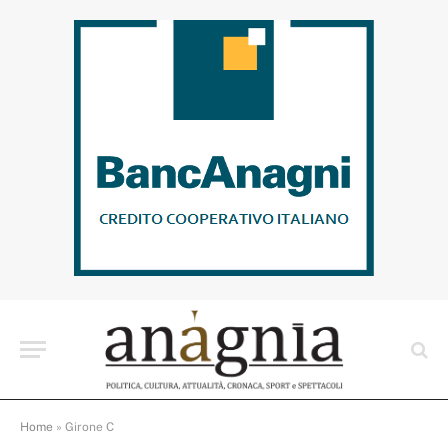
Home
»
Girone C