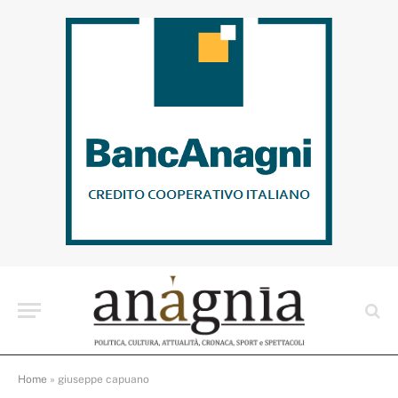
Home
»
giuseppe capuano