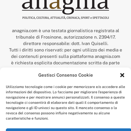
anagnia.com è una testata giornalistica registrata al
tribunale di Frosinone, autorizzazione n. 2394/17.
direttore responsabile: dott. Ivan Quiselli.
Tutti i diritti sono riservati: per ogni utilizzo dei media e
dei contenuti presenti sulla piattaforma anagnia.com
è richiesta esplicita documentazione scritta da parte
della redazione.
Gestisci Consenso Cookie
“Anagnia” è un marchio registrato presso l’Ufficio Italiano
Brevetti e Marchi del Ministero dello Sviluppo
Utilizziamo tecnologie come i cookie per memorizzare e/o accedere alle
Economico,
informazioni del dispositivo. Lo facciamo per migliorare l'esperienza di
num. registrazione: 302017000014044 del 9 febbraio 2017.
navigazione e per mostrare annunci personalizzati. Il consenso a queste
Per contatti:
redazione@anagnia.com
tecnologie ci consentirà di elaborare dati quali il comportamento di
navigazione o gli ID univoci su questo sito. Il mancato consenso o la
revoca del consenso possono influire negativamente su alcune
caratteristiche e funzioni.