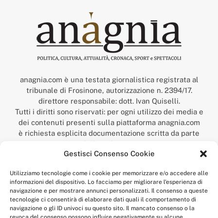
anagnia.com è una testata giornalistica registrata al
tribunale di Frosinone, autorizzazione n. 2394/17.
direttore responsabile: dott. Ivan Quiselli.
Tutti i diritti sono riservati: per ogni utilizzo dei media e
dei contenuti presenti sulla piattaforma anagnia.com
è richiesta esplicita documentazione scritta da parte
della redazione.
Gestisci Consenso Cookie
“Anagnia” è un marchio registrato presso l’Ufficio Italiano
Brevetti e Marchi del Ministero dello Sviluppo
Utilizziamo tecnologie come i cookie per memorizzare e/o accedere alle
Economico,
informazioni del dispositivo. Lo facciamo per migliorare l'esperienza di
num. registrazione: 302017000014044 del 9 febbraio 2017.
navigazione e per mostrare annunci personalizzati. Il consenso a queste
Per contatti:
redazione@anagnia.com
tecnologie ci consentirà di elaborare dati quali il comportamento di
navigazione o gli ID univoci su questo sito. Il mancato consenso o la
revoca del consenso possono influire negativamente su alcune