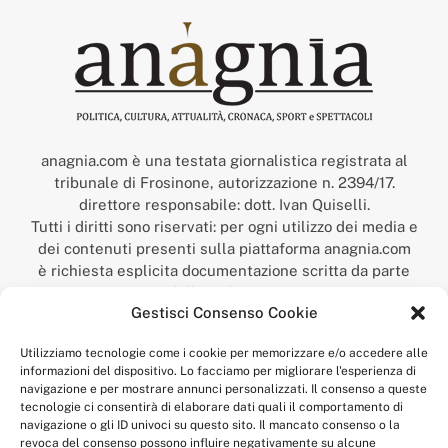
anagnia.com è una testata giornalistica registrata al
tribunale di Frosinone, autorizzazione n. 2394/17.
direttore responsabile: dott. Ivan Quiselli.
Tutti i diritti sono riservati: per ogni utilizzo dei media e
dei contenuti presenti sulla piattaforma anagnia.com
è richiesta esplicita documentazione scritta da parte
della redazione.
Gestisci Consenso Cookie
“Anagnia” è un marchio registrato presso l’Ufficio Italiano
Brevetti e Marchi del Ministero dello Sviluppo
Utilizziamo tecnologie come i cookie per memorizzare e/o accedere alle
Economico,
informazioni del dispositivo. Lo facciamo per migliorare l'esperienza di
num. registrazione: 302017000014044 del 9 febbraio 2017.
navigazione e per mostrare annunci personalizzati. Il consenso a queste
Per contatti:
redazione@anagnia.com
tecnologie ci consentirà di elaborare dati quali il comportamento di
navigazione o gli ID univoci su questo sito. Il mancato consenso o la
revoca del consenso possono influire negativamente su alcune