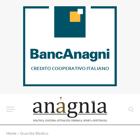
Home
»
Guardia Medica