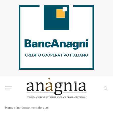
Home
»
incidente mortale oggi