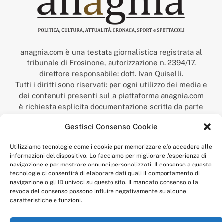
anagnia.com è una testata giornalistica registrata al
tribunale di Frosinone, autorizzazione n. 2394/17.
direttore responsabile: dott. Ivan Quiselli.
Tutti i diritti sono riservati: per ogni utilizzo dei media e
dei contenuti presenti sulla piattaforma anagnia.com
è richiesta esplicita documentazione scritta da parte
della redazione.
Gestisci Consenso Cookie
“Anagnia” è un marchio registrato presso l’Ufficio Italiano
Brevetti e Marchi del Ministero dello Sviluppo
Utilizziamo tecnologie come i cookie per memorizzare e/o accedere alle
Economico,
informazioni del dispositivo. Lo facciamo per migliorare l'esperienza di
num. registrazione: 302017000014044 del 9 febbraio 2017.
navigazione e per mostrare annunci personalizzati. Il consenso a queste
Per contatti:
redazione@anagnia.com
tecnologie ci consentirà di elaborare dati quali il comportamento di
navigazione o gli ID univoci su questo sito. Il mancato consenso o la
revoca del consenso possono influire negativamente su alcune
caratteristiche e funzioni.