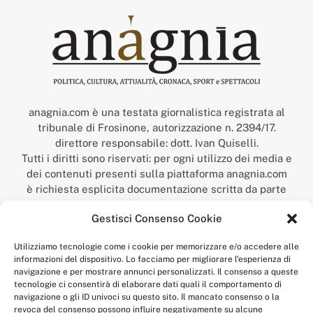
anagnia.com è una testata giornalistica registrata al
tribunale di Frosinone, autorizzazione n. 2394/17.
direttore responsabile: dott. Ivan Quiselli.
Tutti i diritti sono riservati: per ogni utilizzo dei media e
dei contenuti presenti sulla piattaforma anagnia.com
è richiesta esplicita documentazione scritta da parte
della redazione.
Gestisci Consenso Cookie
“Anagnia” è un marchio registrato presso l’Ufficio Italiano
Brevetti e Marchi del Ministero dello Sviluppo
Utilizziamo tecnologie come i cookie per memorizzare e/o accedere alle
Economico,
informazioni del dispositivo. Lo facciamo per migliorare l'esperienza di
num. registrazione: 302017000014044 del 9 febbraio 2017.
navigazione e per mostrare annunci personalizzati. Il consenso a queste
Per contatti:
redazione@anagnia.com
tecnologie ci consentirà di elaborare dati quali il comportamento di
navigazione o gli ID univoci su questo sito. Il mancato consenso o la
revoca del consenso possono influire negativamente su alcune