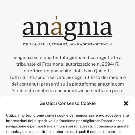
anagnia.com è una testata giornalistica registrata al
tribunale di Frosinone, autorizzazione n. 2394/17.
direttore responsabile: dott. Ivan Quiselli.
Tutti i diritti sono riservati: per ogni utilizzo dei media e
dei contenuti presenti sulla piattaforma anagnia.com
è richiesta esplicita documentazione scritta da parte
della redazione.
Gestisci Consenso Cookie
“Anagnia” è un marchio registrato presso l’Ufficio Italiano
Brevetti e Marchi del Ministero dello Sviluppo
Utilizziamo tecnologie come i cookie per memorizzare e/o accedere alle
Economico,
informazioni del dispositivo. Lo facciamo per migliorare l'esperienza di
num. registrazione: 302017000014044 del 9 febbraio 2017.
navigazione e per mostrare annunci personalizzati. Il consenso a queste
Per contatti:
redazione@anagnia.com
tecnologie ci consentirà di elaborare dati quali il comportamento di