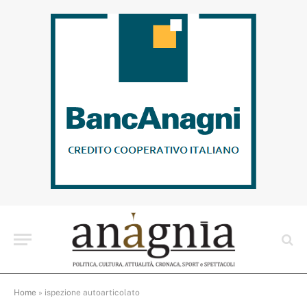
Home
»
ispezione autoarticolato