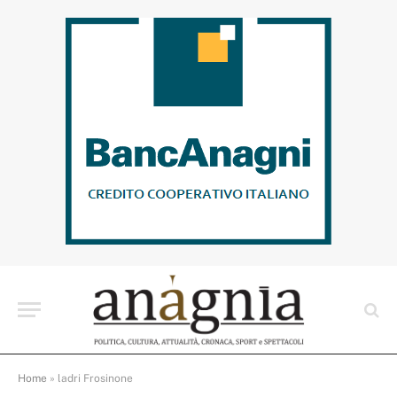
Home
»
ladri Frosinone