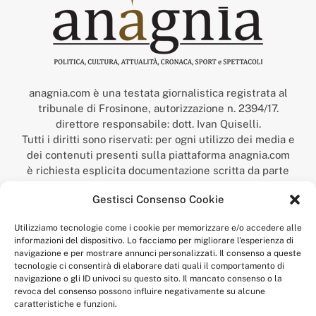
anagnia.com è una testata giornalistica registrata al
tribunale di Frosinone, autorizzazione n. 2394/17.
direttore responsabile: dott. Ivan Quiselli.
Tutti i diritti sono riservati: per ogni utilizzo dei media e
dei contenuti presenti sulla piattaforma anagnia.com
è richiesta esplicita documentazione scritta da parte
della redazione.
Gestisci Consenso Cookie
“Anagnia” è un marchio registrato presso l’Ufficio Italiano
Brevetti e Marchi del Ministero dello Sviluppo
Utilizziamo tecnologie come i cookie per memorizzare e/o accedere alle
Economico,
informazioni del dispositivo. Lo facciamo per migliorare l'esperienza di
num. registrazione: 302017000014044 del 9 febbraio 2017.
navigazione e per mostrare annunci personalizzati. Il consenso a queste
Per contatti:
redazione@anagnia.com
tecnologie ci consentirà di elaborare dati quali il comportamento di
navigazione o gli ID univoci su questo sito. Il mancato consenso o la
revoca del consenso possono influire negativamente su alcune
caratteristiche e funzioni.