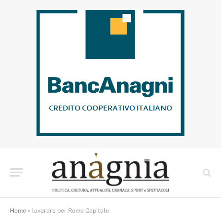
Home
»
lavorare per Roma Capitale