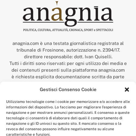
anagnia.com è una testata giornalistica registrata al
tribunale di Frosinone, autorizzazione n. 2394/17.
direttore responsabile: dott. Ivan Quiselli.
Tutti i diritti sono riservati: per ogni utilizzo dei media e
dei contenuti presenti sulla piattaforma anagnia.com
è richiesta esplicita documentazione scritta da parte
della redazione.
Gestisci Consenso Cookie
“Anagnia” è un marchio registrato presso l’Ufficio Italiano
Brevetti e Marchi del Ministero dello Sviluppo
Utilizziamo tecnologie come i cookie per memorizzare e/o accedere alle
Economico,
informazioni del dispositivo. Lo facciamo per migliorare l'esperienza di
num. registrazione: 302017000014044 del 9 febbraio 2017.
navigazione e per mostrare annunci personalizzati. Il consenso a queste
Per contatti:
redazione@anagnia.com
tecnologie ci consentirà di elaborare dati quali il comportamento di
navigazione o gli ID univoci su questo sito. Il mancato consenso o la
revoca del consenso possono influire negativamente su alcune
caratteristiche e funzioni.