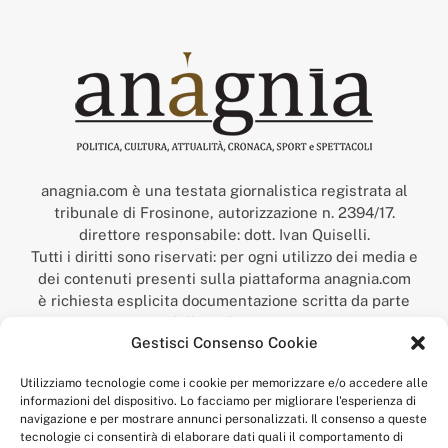
anagnia.com è una testata giornalistica registrata al
tribunale di Frosinone, autorizzazione n. 2394/17.
direttore responsabile: dott. Ivan Quiselli.
Tutti i diritti sono riservati: per ogni utilizzo dei media e
dei contenuti presenti sulla piattaforma anagnia.com
è richiesta esplicita documentazione scritta da parte
della redazione.
Gestisci Consenso Cookie
“Anagnia” è un marchio registrato presso l’Ufficio Italiano
Brevetti e Marchi del Ministero dello Sviluppo
Utilizziamo tecnologie come i cookie per memorizzare e/o accedere alle
Economico,
informazioni del dispositivo. Lo facciamo per migliorare l'esperienza di
num. registrazione: 302017000014044 del 9 febbraio 2017.
navigazione e per mostrare annunci personalizzati. Il consenso a queste
Per contatti:
redazione@anagnia.com
tecnologie ci consentirà di elaborare dati quali il comportamento di