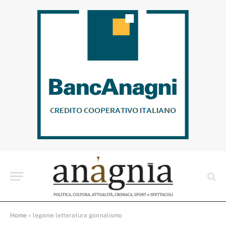
Home
»
legame letteratura giornalismo