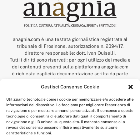
anagnia.com è una testata giornalistica registrata al
tribunale di Frosinone, autorizzazione n. 2394/17.
direttore responsabile: dott. Ivan Quiselli.
Tutti i diritti sono riservati: per ogni utilizzo dei media e
dei contenuti presenti sulla piattaforma anagnia.com
è richiesta esplicita documentazione scritta da parte
della redazione.
Gestisci Consenso Cookie
“Anagnia” è un marchio registrato presso l’Ufficio Italiano
Brevetti e Marchi del Ministero dello Sviluppo
Utilizziamo tecnologie come i cookie per memorizzare e/o accedere alle
Economico,
informazioni del dispositivo. Lo facciamo per migliorare l'esperienza di
num. registrazione: 302017000014044 del 9 febbraio 2017.
navigazione e per mostrare annunci personalizzati. Il consenso a queste
Per contatti:
redazione@anagnia.com
tecnologie ci consentirà di elaborare dati quali il comportamento di
navigazione o gli ID univoci su questo sito. Il mancato consenso o la
revoca del consenso possono influire negativamente su alcune
caratteristiche e funzioni.