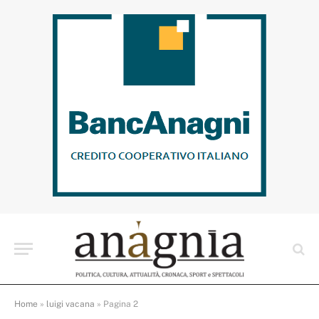
Home
»
luigi vacana
»
Pagina 2