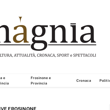
a e
Frosinone e
Cronaca
Politi
incia
Provincia
IVE FROSINONE