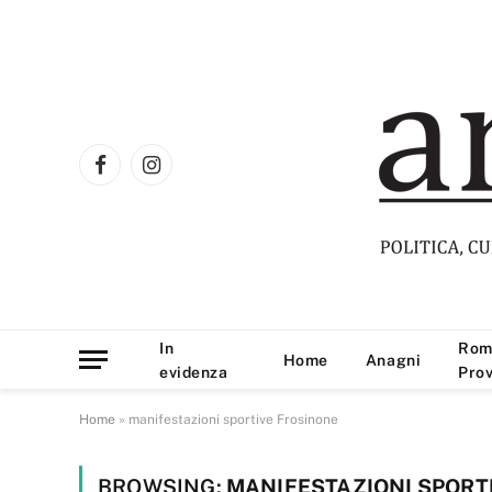
Facebook
Instagram
In
Rom
Home
Anagni
evidenza
Prov
Home
»
manifestazioni sportive Frosinone
BROWSING:
MANIFESTAZIONI SPORT