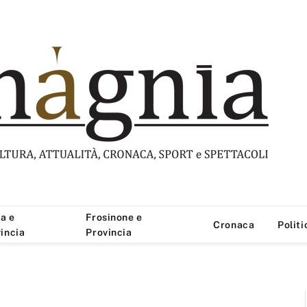
a e
Frosinone e
Cronaca
Politi
incia
Provincia