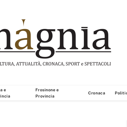
a e
Frosinone e
Cronaca
Politi
incia
Provincia