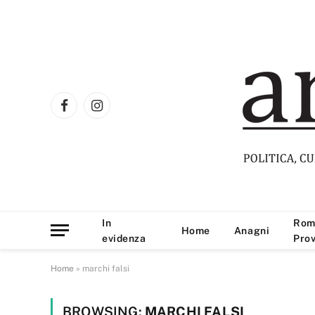
Facebook
Instagram
In
Rom
Home
Anagni
evidenza
Prov
Home
»
marchi falsi
BROWSING:
MARCHI FALSI