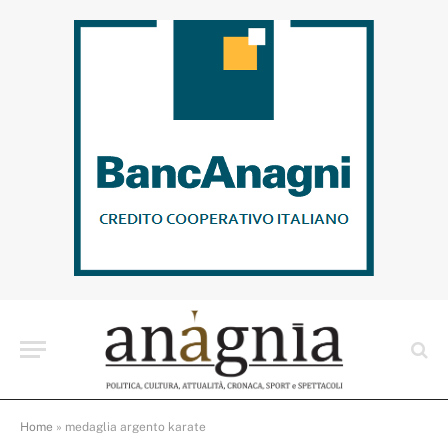
Home
»
medaglia argento karate