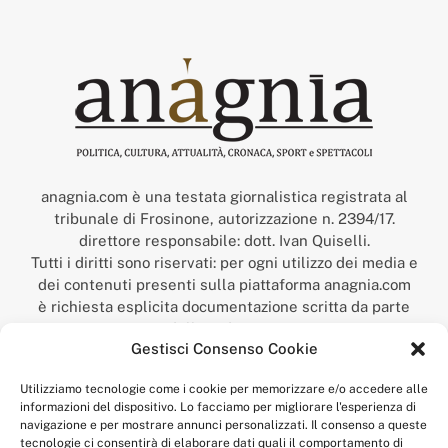
anagnia.com è una testata giornalistica registrata al
tribunale di Frosinone, autorizzazione n. 2394/17.
direttore responsabile: dott. Ivan Quiselli.
Tutti i diritti sono riservati: per ogni utilizzo dei media e
dei contenuti presenti sulla piattaforma anagnia.com
è richiesta esplicita documentazione scritta da parte
della redazione.
Gestisci Consenso Cookie
“Anagnia” è un marchio registrato presso l’Ufficio Italiano
Brevetti e Marchi del Ministero dello Sviluppo
Utilizziamo tecnologie come i cookie per memorizzare e/o accedere alle
Economico,
informazioni del dispositivo. Lo facciamo per migliorare l'esperienza di
num. registrazione: 302017000014044 del 9 febbraio 2017.
navigazione e per mostrare annunci personalizzati. Il consenso a queste
Per contatti:
redazione@anagnia.com
tecnologie ci consentirà di elaborare dati quali il comportamento di