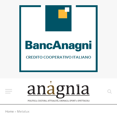
Home
»
Metalux