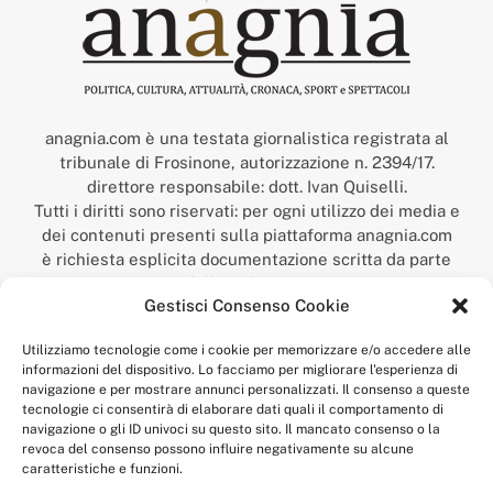
anagnia.com è una testata giornalistica registrata al
tribunale di Frosinone, autorizzazione n. 2394/17.
direttore responsabile: dott. Ivan Quiselli.
Tutti i diritti sono riservati: per ogni utilizzo dei media e
dei contenuti presenti sulla piattaforma anagnia.com
è richiesta esplicita documentazione scritta da parte
della redazione.
Gestisci Consenso Cookie
“Anagnia” è un marchio registrato presso l’Ufficio Italiano
Brevetti e Marchi del Ministero dello Sviluppo
Utilizziamo tecnologie come i cookie per memorizzare e/o accedere alle
Economico,
informazioni del dispositivo. Lo facciamo per migliorare l'esperienza di
num. registrazione: 302017000014044 del 9 febbraio 2017.
navigazione e per mostrare annunci personalizzati. Il consenso a queste
Per contatti:
redazione@anagnia.com
tecnologie ci consentirà di elaborare dati quali il comportamento di
navigazione o gli ID univoci su questo sito. Il mancato consenso o la
revoca del consenso possono influire negativamente su alcune
caratteristiche e funzioni.