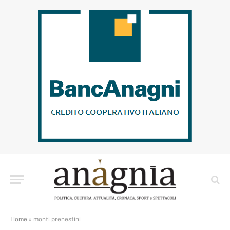
Home
»
monti prenestini