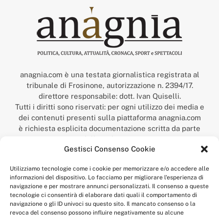
anagnia.com è una testata giornalistica registrata al
tribunale di Frosinone, autorizzazione n. 2394/17.
direttore responsabile: dott. Ivan Quiselli.
Tutti i diritti sono riservati: per ogni utilizzo dei media e
dei contenuti presenti sulla piattaforma anagnia.com
è richiesta esplicita documentazione scritta da parte
della redazione.
Gestisci Consenso Cookie
“Anagnia” è un marchio registrato presso l’Ufficio Italiano
Brevetti e Marchi del Ministero dello Sviluppo
Utilizziamo tecnologie come i cookie per memorizzare e/o accedere alle
Economico,
informazioni del dispositivo. Lo facciamo per migliorare l'esperienza di
num. registrazione: 302017000014044 del 9 febbraio 2017.
navigazione e per mostrare annunci personalizzati. Il consenso a queste
Per contatti:
redazione@anagnia.com
tecnologie ci consentirà di elaborare dati quali il comportamento di
navigazione o gli ID univoci su questo sito. Il mancato consenso o la
revoca del consenso possono influire negativamente su alcune