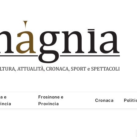
a e
Frosinone e
Cronaca
Politi
incia
Provincia