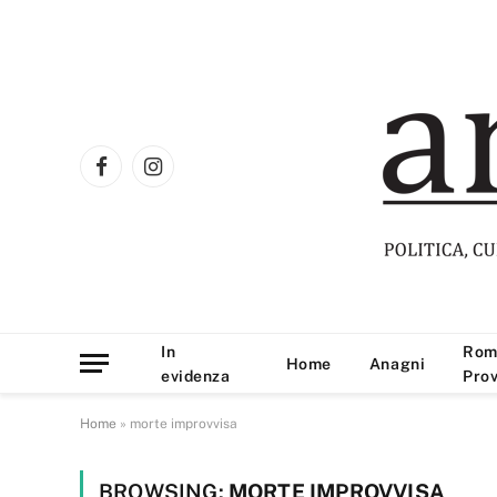
Facebook
Instagram
In
Rom
Home
Anagni
evidenza
Prov
Home
»
morte improvvisa
BROWSING:
MORTE IMPROVVISA