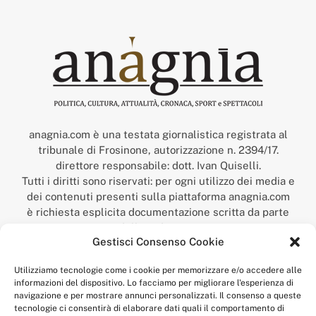
anagnia.com è una testata giornalistica registrata al
tribunale di Frosinone, autorizzazione n. 2394/17.
direttore responsabile: dott. Ivan Quiselli.
Tutti i diritti sono riservati: per ogni utilizzo dei media e
dei contenuti presenti sulla piattaforma anagnia.com
è richiesta esplicita documentazione scritta da parte
della redazione.
Gestisci Consenso Cookie
“Anagnia” è un marchio registrato presso l’Ufficio Italiano
Brevetti e Marchi del Ministero dello Sviluppo
Utilizziamo tecnologie come i cookie per memorizzare e/o accedere alle
Economico,
informazioni del dispositivo. Lo facciamo per migliorare l'esperienza di
num. registrazione: 302017000014044 del 9 febbraio 2017.
navigazione e per mostrare annunci personalizzati. Il consenso a queste
Per contatti:
redazione@anagnia.com
tecnologie ci consentirà di elaborare dati quali il comportamento di