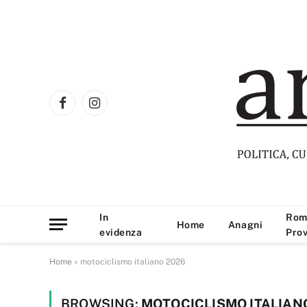
Facebook
Instagram
In
Rom
Home
Anagni
evidenza
Prov
Home
»
motociclismo italiano 2026
BROWSING:
MOTOCICLISMO ITALIAN