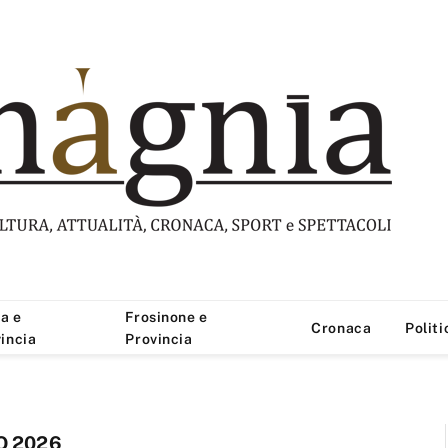
a e
Frosinone e
Cronaca
Politi
incia
Provincia
O 2026