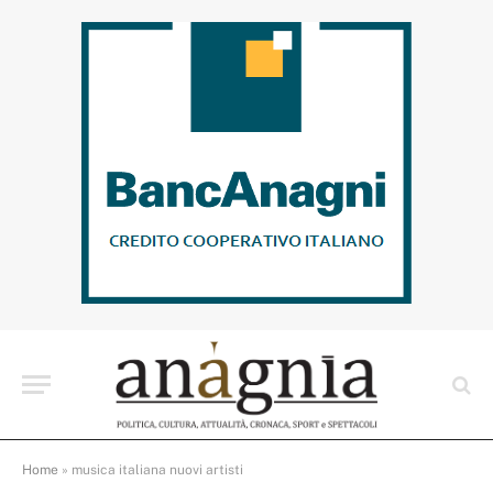
Home
»
musica italiana nuovi artisti