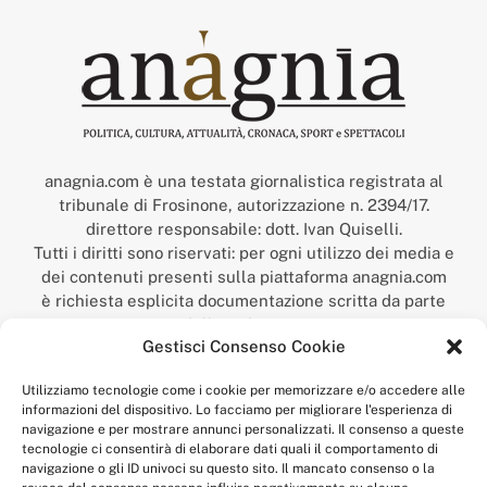
anagnia.com è una testata giornalistica registrata al
tribunale di Frosinone, autorizzazione n. 2394/17.
direttore responsabile: dott. Ivan Quiselli.
Tutti i diritti sono riservati: per ogni utilizzo dei media e
dei contenuti presenti sulla piattaforma anagnia.com
è richiesta esplicita documentazione scritta da parte
della redazione.
Gestisci Consenso Cookie
“Anagnia” è un marchio registrato presso l’Ufficio Italiano
Brevetti e Marchi del Ministero dello Sviluppo
Utilizziamo tecnologie come i cookie per memorizzare e/o accedere alle
Economico,
informazioni del dispositivo. Lo facciamo per migliorare l'esperienza di
num. registrazione: 302017000014044 del 9 febbraio 2017.
navigazione e per mostrare annunci personalizzati. Il consenso a queste
Per contatti:
redazione@anagnia.com
tecnologie ci consentirà di elaborare dati quali il comportamento di
navigazione o gli ID univoci su questo sito. Il mancato consenso o la