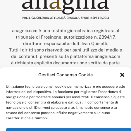
anagnia.com è una testata giornalistica registrata al
tribunale di Frosinone, autorizzazione n. 2394/17.
direttore responsabile: dott. Ivan Quiselli.
Tutti i diritti sono riservati: per ogni utilizzo dei media e
dei contenuti presenti sulla piattaforma anagnia.com
è richiesta esplicita documentazione scritta da parte
della redazione.
Gestisci Consenso Cookie
“Anagnia” è un marchio registrato presso l’Ufficio Italiano
Brevetti e Marchi del Ministero dello Sviluppo
Utilizziamo tecnologie come i cookie per memorizzare e/o accedere alle
Economico,
informazioni del dispositivo. Lo facciamo per migliorare l'esperienza di
num. registrazione: 302017000014044 del 9 febbraio 2017.
navigazione e per mostrare annunci personalizzati. Il consenso a queste
Per contatti:
redazione@anagnia.com
tecnologie ci consentirà di elaborare dati quali il comportamento di
navigazione o gli ID univoci su questo sito. Il mancato consenso o la
revoca del consenso possono influire negativamente su alcune
caratteristiche e funzioni.