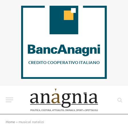
Home
»
musical natalizi