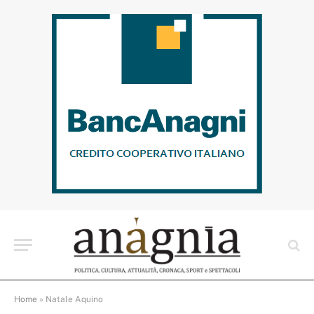
Home
»
Natale Aquino