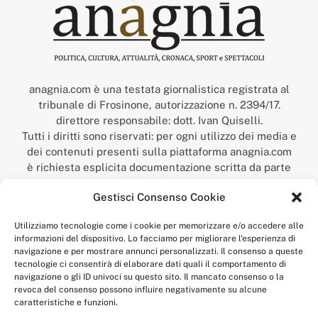
anagnia.com è una testata giornalistica registrata al
tribunale di Frosinone, autorizzazione n. 2394/17.
direttore responsabile: dott. Ivan Quiselli.
Tutti i diritti sono riservati: per ogni utilizzo dei media e
dei contenuti presenti sulla piattaforma anagnia.com
è richiesta esplicita documentazione scritta da parte
della redazione.
Gestisci Consenso Cookie
“Anagnia” è un marchio registrato presso l’Ufficio Italiano
Brevetti e Marchi del Ministero dello Sviluppo
Utilizziamo tecnologie come i cookie per memorizzare e/o accedere alle
Economico,
informazioni del dispositivo. Lo facciamo per migliorare l'esperienza di
num. registrazione: 302017000014044 del 9 febbraio 2017.
navigazione e per mostrare annunci personalizzati. Il consenso a queste
Per contatti:
redazione@anagnia.com
tecnologie ci consentirà di elaborare dati quali il comportamento di
navigazione o gli ID univoci su questo sito. Il mancato consenso o la
revoca del consenso possono influire negativamente su alcune
caratteristiche e funzioni.