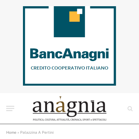
Home
»
Palazzina A Pertini