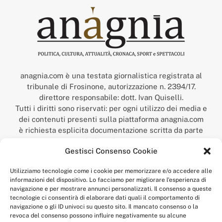
anagnia.com è una testata giornalistica registrata al
tribunale di Frosinone, autorizzazione n. 2394/17.
direttore responsabile: dott. Ivan Quiselli.
Tutti i diritti sono riservati: per ogni utilizzo dei media e
dei contenuti presenti sulla piattaforma anagnia.com
è richiesta esplicita documentazione scritta da parte
della redazione.
Gestisci Consenso Cookie
“Anagnia” è un marchio registrato presso l’Ufficio Italiano
Brevetti e Marchi del Ministero dello Sviluppo
Utilizziamo tecnologie come i cookie per memorizzare e/o accedere alle
Economico,
informazioni del dispositivo. Lo facciamo per migliorare l'esperienza di
num. registrazione: 302017000014044 del 9 febbraio 2017.
navigazione e per mostrare annunci personalizzati. Il consenso a queste
Per contatti:
redazione@anagnia.com
tecnologie ci consentirà di elaborare dati quali il comportamento di
navigazione o gli ID univoci su questo sito. Il mancato consenso o la
revoca del consenso possono influire negativamente su alcune