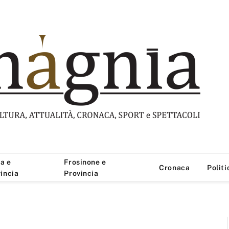
a e
Frosinone e
Cronaca
Politi
incia
Provincia