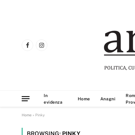
Facebook
Instagram
In
Rom
Home
Anagni
evidenza
Prov
Home
»
Pinky
BROWSING:
PINKY