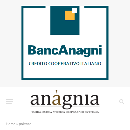
Home
»
polvere