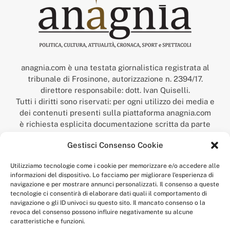
anagnia.com è una testata giornalistica registrata al
tribunale di Frosinone, autorizzazione n. 2394/17.
direttore responsabile: dott. Ivan Quiselli.
Tutti i diritti sono riservati: per ogni utilizzo dei media e
dei contenuti presenti sulla piattaforma anagnia.com
è richiesta esplicita documentazione scritta da parte
della redazione.
Gestisci Consenso Cookie
“Anagnia” è un marchio registrato presso l’Ufficio Italiano
Brevetti e Marchi del Ministero dello Sviluppo
Utilizziamo tecnologie come i cookie per memorizzare e/o accedere alle
Economico,
informazioni del dispositivo. Lo facciamo per migliorare l'esperienza di
num. registrazione: 302017000014044 del 9 febbraio 2017.
navigazione e per mostrare annunci personalizzati. Il consenso a queste
Per contatti:
redazione@anagnia.com
tecnologie ci consentirà di elaborare dati quali il comportamento di
navigazione o gli ID univoci su questo sito. Il mancato consenso o la
revoca del consenso possono influire negativamente su alcune
caratteristiche e funzioni.